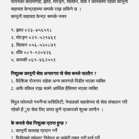
फोरमका काठमाण्डौ, झापा, मोरङ्ग, चितवन, वाँके र कास्कीमा रहेका कानूनी
सहायता केन्द्रहरुमा सम्पर्क राख्न सकिने छ ।
कानूनी सहायता केन्द्र सम्पर्क नम्वर
१. झापा ०२३–४५६५९८
२. मोरङ्ग ०२१–५२१४६९
३. चितवन ०५६–५२०८७९
४. वाँके ०८१–५२०४२६
५. कास्की ०६१–४६२५५९
निशुल्क कानूनी सेवा अन्तरगत यो सेवा कस्ले पाउदैन ?
1. वैदेशिक रोजगार वाहेक अन्य कारणले पिडीत भएका व्यक्ति
2. आफै वकिल राख्न सक्ने आर्थिक हैसियत भएका व्यक्ति
पिपुल फोरमले गभर्नेन्स फसिलिटी, नेपालको सहयोगमा यो सेवा संचालन गरि
रहेको हँुदा सेवा लिए वापत कुनै प्रकारको शुल्क लाग्दैन ।
के कस्तो सेवा निशुल्क प्राप्त हुन्छ ?
1. कानूनी सल्लाह प्रदान गर्ने
2. पिडीतको तर्फवाट निवेदन वा जाहेरी तयार गरी दर्ता गर्ने