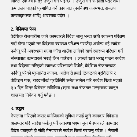
मितिले एक वर्ष भित्र उजुरी गर्न पाइन्छ । उजुरी गर्न सम्झौता पत्र तथा
कम तलव पाएको प्रमाणित गर्ने कागजात (क्बबिचथ क्जभभत, द्यबलप
क्तबतझभलत आदि) आवश्यक पर्दछ ।
2. मेडिकल फेल
वैदेशिक रोजगारीमा जाने कामदारले विदेश जानु भन्दा अघि स्वास्थ्य परिक्षण
गर्दा योग्य भएको तर विदेशमा स्वास्थ्य परिक्षण गराउँदा अयोग्य भई स्वदेश
फर्कनु पर्ने अवस्थामा भएमा जाँदा आउँदा लागेको खर्च स्वास्थ्य परिक्षण गर्ने
संस्थावाट कामदारले भराई लिन पाउँछन । त्यस्तो खर्च भराई पाउन स्वदेश
तथा विदेशमा गरिएको स्वास्थ्य परिक्षणको रिपोर्ट, वैदेशिक रोजगारवाट
फर्किनु परेको प्रमाणित कागज, आतेजाते हवाई टिकटको प्रतिलिपि र
वोडिङ्ग पास, राहदानीको प्रतिलिपि समेत सामेल गरि स्वदेश फिर्ता भएको
३५ दिन भित्र विशेषज्ञ समितिमा (श्रम तथा रोजगार मन्त्रालय कानून
शाखामा) निवेदन गर्नु पर्दछ ।
3. उद्धार
नेपालमा गरिएको करार वमोजिमको सुविधा नपाई कुनै कामदार विदेशमा
अलपत्र परि स्वदेश फर्कनु पर्ने अवस्था भएमा जुन मेनपावरले कामदार
विदेश पठाएको हो सोहि मेनपावरले स्वदेश फिर्ता गराउनु पर्दछ । नेपाली