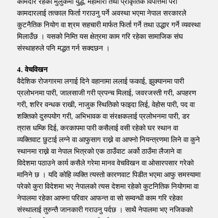
कामदार रहेको मुलुकमा युद्ध, महामारी तथा प्राकृतिक विपत्तिमा परी
कामदारलाई तत्काल फिर्ता गराउनु पर्ने अवस्था भएमा नेपाल सरकारले
कुटनैतिक नियोग वा श्रम सहचारी मार्फत फिर्ता गर्ने तथा उद्धार गर्ने व्यवस्था
मिलाउँछ । यसको निम्ति यस क्षेत्रमा काम गरि रहेका सामाजिक संघ
संस्थाहरुले पनि मद्धत गर्न सक्दछन ।
4. वेचविखन
वैदेशिक रोजगारमा लगाई दिने वहानामा ललाई फकाई, झुक्यानमा पारी
प्रलोभनमा पारी, जालसाजी गरी प्रपन्च मिलाई, जवरजस्ती गरी, अपहरण
गरी, शरिर वन्धक राखी, नाजुक स्थितिको फाइदा लिई, वेहोस पारी, पद वा
शक्तिको दुरुपयोग गरी, अभिभावक वा संरक्षकलाई प्रलोभनमा पारी, डर
त्रास धम्कि दिई, करकापमा पारी कसैलाई वसी रहेको घर स्थान वा
व्यक्तिवाट छुटाई लग्ने वा आफुसाग राख्ने वा आफ्नो नियन्त्रणमा लिने वा कुने
स्थानमा राख्ने वा नेपाल भित्रको एक ठाउँवाट अर्को ठाउँमा लैजाने वा
विदेशमा पठाउने कार्य कसैले गरेमा मानव वेचविखन वा ओसारपसार गरेको
मानिने छ । यदि कोहि व्यक्ति त्यस्तो कारणवाट पिडीत भएमा आफु समस्यामा
परेको कुरा विदेशमा भए नेपालको त्यस देशमा रहेको कुटनितिक नियोगमा वा
नेपालमा रहेका आफ्ना परिवार आफन्त वा सो सम्वन्धी काम गरि रहेका
संस्थालाई तुरुन्तै जानकारी गराउनु पर्दछ । साथै नेपालमा भए नजिकको