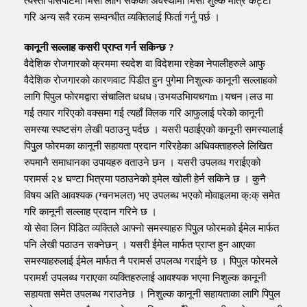
त्यस्तो पासपोर्टमा भिसा लागि सकेको अवस्थामा भिसा शुल्क मात्र कट्टा
गरि अन्य सवै रकम सम्वन्धीत व्यक्तिलाई फिर्ता गर्नु पर्छ ।
कानूनी सल्लाह कसरी प्राप्त गर्न सकिन्छ ?
वैदेशिक रोजगारको क्रममा स्वदेश वा विदेशमा रहेका नेपालीहरुले आफु
वैदेशिक रोजगारको कारणवाट पिडीत हुन पुगेमा निशुल्क कानूनी सल्लाहको
लागि पिपुल फोरमद्वारा संचालित धधध।उभयउभिायचगm।यचन।लउ मा
गई तयार गरिएको वक्समा गई त्यहाँ क्लिक गरि आफुलाई परेको कानूनी
समस्या स्पष्टसंग लेखी पठाउनु पर्दछ । यसरी पठाईएको कानूनी समस्यालाई
पिपुुल फोरमका कानूनी सहायता प्रदान गरिरहेका अधिवक्ताहरुले लिखित
रुपमानै समाधानका उपायहरु वताउने छन । यसरी उपलव्ध गराईएको
परामर्स २४ घण्टा भित्रमा पठाउनेको इमेल खोली हेर्न सकिने छ । कुनै
विषय अति आवश्यक (ग्चनभलत) भए उपलब्ध भएको मोवाइलमा क्:क् समेत
गरि कानूनी सल्लाह प्रदान गरिने छ ।
यो सेवा लिन पिडित व्यक्तिले आफ्नो समस्याहरु पिपुुल फोरमको ईमेल मार्फत
पनि लेखी पठाउन सक्नेछन् । यसरी ईमेल मार्फत प्राप्त हुन आएका
समस्याहरुलाई ईमेल मार्फत नै परामर्स उपलव्ध गराईने छ । पिपुल फोरमले
परामर्श उपलब्ध गराएका व्यक्तिहरुलाई आवश्यक भएमा निशुल्क कानूनी
सहायता समेत उपलब्ध गराउनेछ । निशुल्क कानूनी सहायताका लागि पिपुल